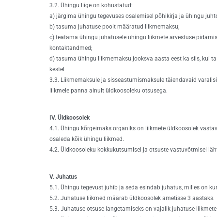
3.2. Ühingu liige on kohustatud:
a) järgima ühingu tegevuses osalemisel põhikirja ja ühingu juht
b) tasuma juhatuse poolt määratud liikmemaksu;
c) teatama ühingu juhatusele ühingu liikmete arvestuse pidami
kontaktandmed;
d) tasuma ühingu liikmemaksu jooksva aasta eest ka siis, kui ta
kestel
3.3. Liikmemaksule ja sisseastumismaksule täiendavaid varalis
liikmele panna ainult üldkoosoleku otsusega.
IV. Üldkoosolek
4.1. Ühingu kõrgeimaks organiks on liikmete üldkoosolek vastav
osaleda kõik ühingu liikmed.
4.2. Üldkoosoleku kokkukutsumisel ja otsuste vastuvõtmisel läh
V. Juhatus
5.1. Ühingu tegevust juhib ja seda esindab juhatus, milles on kuni
5.2. Juhatuse liikmed määrab üldkoosolek ametisse 3 aastaks.
5.3. Juhatuse otsuse langetamiseks on vajalik juhatuse liikmet