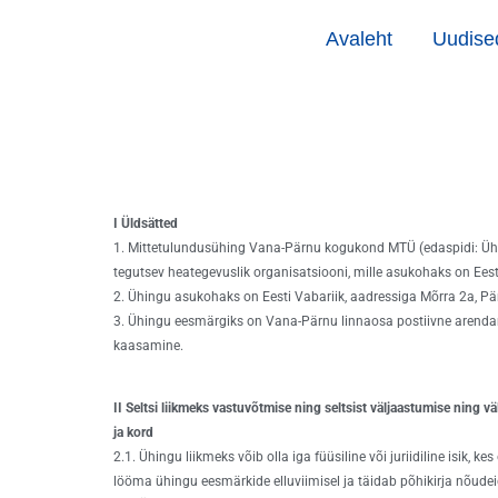
Skip
Avaleht
Uudise
to
content
I Üldsätted
1. Mittetulundusühing Vana-Pärnu kogukond MTÜ (edaspidi: Ühi
tegutsev heategevuslik organisatsiooni, mille asukohaks on Eesti
2. Ühingu asukohaks on Eesti Vabariik, aadressiga Mõrra 2a, Pä
3. Ühingu eesmärgiks on Vana-Pärnu linnaosa postiivne arend
kaasamine.
II Seltsi liikmeks vastuvõtmise ning seltsist väljaastumise ning 
ja kord
2.1. Ühingu liikmeks võib olla iga füüsiline või juriidiline isik, ke
lööma ühingu eesmärkide elluviimisel ja täidab põhikirja nõudei