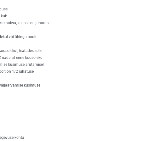
lduse.
 kui:
kmemaksu, kui see on juhatuse
lekul või ühingu poolt
oosolekul, teatades selle
 2 nädalat enne koosoleku
amise küsimuse arutamisel
oolt on 1/2 juhatuse
 väljaarvamise küsimuse
 tegevuse kohta