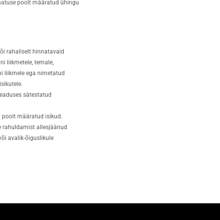
juhatuse poolt määratud ühingu
õi rahaliselt hinnatavaid
ni liikmetele, temale,
ani liikmele ega nimetatud
sikutele.
seaduses sätestatud
u poolt määratud isikud.
e rahuldamist allesjäänud
i avalik-õiguslikule