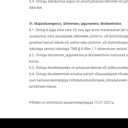
5.4. Ühingu esindamise õigus on ainult juhatuse liikmetel või 
liikmetel.
VI. Majandustegevus, ühinemine, jagunemine, likvideerimine.
6.1. Ühing ei jaga oma vara või tulu ega anna materiaalset abi v
soodustusi oma asutajatele, liikmetele, juhtimis- või kontrollorga
annetusi teinud isikule või sellise isiku juhtimis- või kontrollorg
isikutega seotud isikutega TMS § 8 lõike 1.1 tähenduses seotud i
6.2. Ühingu ühinemine, jagunemine ja likvideerimine toimuvad 
korras.
6.3. Ühingu likvideerijateks on juhatuse liikmed või üldkoosolek
6.4. Ühingu likvideerimisel antakse pärast võlausaldajate nõuet
vara sarnase eesmärgiga mittetulundusühingule, sihtasutusele võ
juriidilisele isikule.
Põhikiri on kinnitatud asutamislepinguga 15.07.2021a.