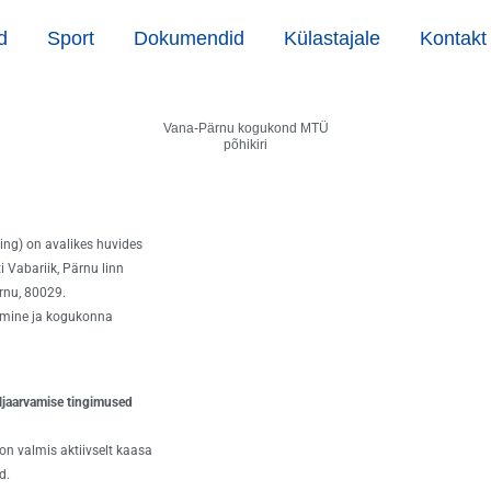
d
Sport
Dokumendid
Külastajale
Kontakt
Vana-Pärnu kogukond MTÜ
põhikiri
ng) on avalikes huvides
 Vabariik, Pärnu linn
rnu, 80029.
amine ja kogukonna
väljaarvamise tingimused
s on valmis aktiivselt kaasa
d.