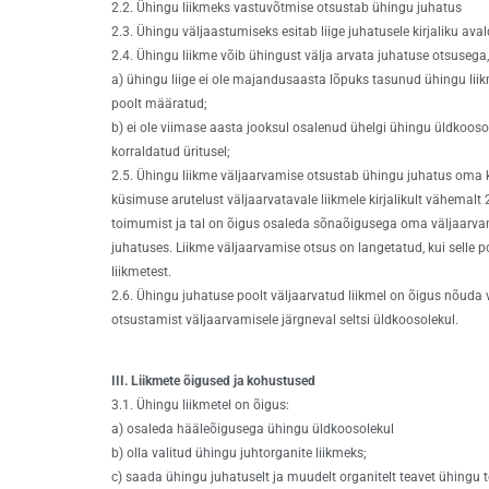
2.2. Ühingu liikmeks vastuvõtmise otsustab ühingu juhatus
2.3. Ühingu väljaastumiseks esitab liige juhatusele kirjaliku ava
2.4. Ühingu liikme võib ühingust välja arvata juhatuse otsusega,
a) ühingu liige ei ole majandusaasta lõpuks tasunud ühingu lii
poolt määratud;
b) ei ole viimase aasta jooksul osalenud ühelgi ühingu üldkooso
korraldatud üritusel;
2.5. Ühingu liikme väljaarvamise otsustab ühingu juhatus oma k
küsimuse arutelust väljaarvatavale liikmele kirjalikult vähemalt
toimumist ja tal on õigus osaleda sõnaõigusega oma väljaarv
juhatuses. Liikme väljaarvamise otsus on langetatud, kui selle p
liikmetest.
2.6. Ühingu juhatuse poolt väljaarvatud liikmel on õigus nõuda
otsustamist väljaarvamisele järgneval seltsi üldkoosolekul.
III. Liikmete õigused ja kohustused
3.1. Ühingu liikmetel on õigus:
a) osaleda hääleõigusega ühingu üldkoosolekul
b) olla valitud ühingu juhtorganite liikmeks;
c) saada ühingu juhatuselt ja muudelt organitelt teavet ühingu