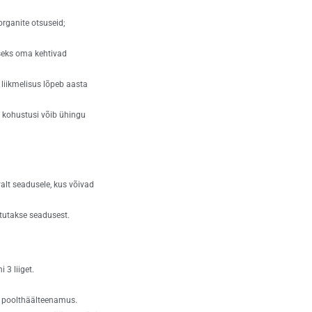
organite otsuseid;
seks oma kehtivad
 liikmelisus lõpeb aasta
i kohustusi võib ühingu
alt seadusele, kus võivad
tutakse seadusest.
 3 liiget.
e poolthäälteenamus.